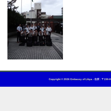
Copyright © 2026
Embassy of Libya
-
住所 : 〒150